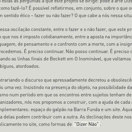
o estas as perguntas a que este projeto se dirige: pode a arte D
como fazê-lo? É possível refletirmos, em conjunto, sobre o que 
 sentido ético – fazer ou não fazer? O que cabe a nós nessa sit
nessa oscilação constante, entre o fazer e o não fazer, que este p
o que nos é imposto cotidianamente, entre a aposta na importân
guagem, de pensamento e o confronto com a morte, com a insign
rocedemos. É preciso continuar. Não posso continuar. É preciso
ando as linhas finais de Beckett em O Inominável, que voltamo
íguos, atordoados.
ntrariando o discurso que apressadamente decretou a obsolescên
s uma vez. Insistindo na presença do objeto, na possibilidade da
mo num período em que os encontros entre sujeitos tenham de
anizadores, nós nos propomos a construir, com a ajuda de cada 
plementares: espaço do galpão na Barra Funda e um site. Aquel
 delas podem contribuir com a outra. As declinações deste n
licamente no site, como formas de
“Dizer Não”
.