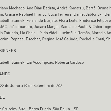
iano Machado, Ana Dias Batista, André Komatsu, Bertô, Bruna Kur
ni, Craca e Raphael Franco, Cuca Ferreira, Daniel Jablonski, De
zabeth Slamek, Fernando Burjato, Flora Leite, Frederico Filippi e
AC, João Loureiro, Juçara Marçal, Kadija de Paula & Chico Togn
a Catunda, Lia Chaia, Lícida Vidal, Lucimélia Romão, Marcelo 
rim, Raphael Escobar, Regina José Galindo, Rochelle Costi, Sh
SIGNERS
zabeth Slamek, Lia Assumpção, Roberta Cardoso
ANDO
22 de Julho a 19 de Setembro de 2021
DE
 Cruzeiro, 802 – Barra Funda. São Paulo – SP