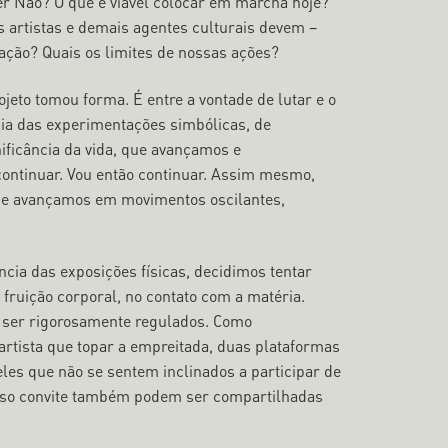
izer Não? O que é viável colocar em marcha hoje?
os artistas e demais agentes culturais devem –
uação? Quais os limites de nossas ações?
rojeto tomou forma. É entre a vontade de lutar e o
cia das experimentações simbólicas, de
ificância da vida, que avançamos e
 continuar. Vou então continuar. Assim mesmo,
s e avançamos em movimentos oscilantes,
cia das exposições físicas, decidimos tentar
 fruição corporal, no contato com a matéria.
 ser rigorosamente regulados. Como
artista que topar a empreitada, duas plataformas
es que não se sentem inclinados a participar de
osso convite também podem ser compartilhadas