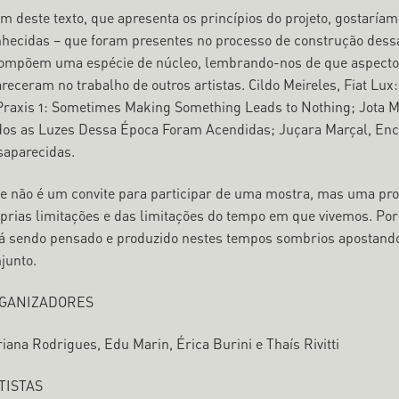
ém deste texto, que apresenta os princípios do projeto, gostar
hecidas – que foram presentes no processo de construção dessa
ompõem uma espécie de núcleo, lembrando-nos de que aspectos 
receram no trabalho de outros artistas. Cildo Meireles, Fiat Lu
Praxis 1: Sometimes Making Something Leads to Nothing; Jota 
os as Luzes Dessa Época Foram Acendidas; Juçara Marçal, Enc
aparecidas.
te não é um convite para participar de uma mostra, mas uma pr
prias limitações e das limitações do tempo em que vivemos. Por
á sendo pensado e produzido nestes tempos sombrios apostan
junto.
GANIZADORES
iana Rodrigues, Edu Marin, Érica Burini e Thaís Rivitti
TISTAS