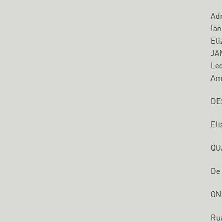
Adr
Ian
Eli
JAM
Led
Amo
DE
Eli
QU
De 
ON
Rua