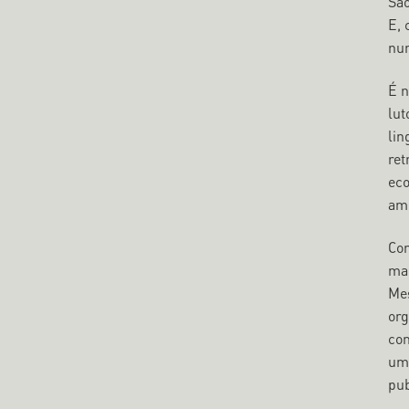
​Sã
E, 
num
​É 
lut
lin
ret
eco
amb
​Co
mai
Mes
org
com
uma
pub