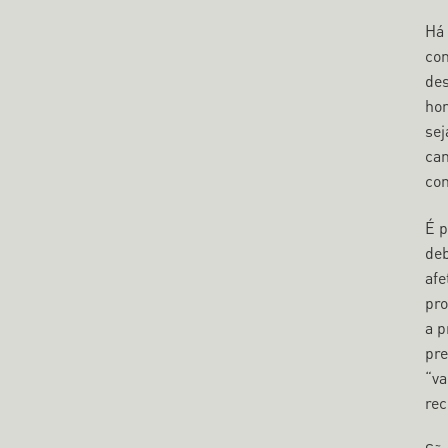
Há 
com
des
hom
sej
can
con
​É 
deb
afe
pro
a p
pre
“va
rec