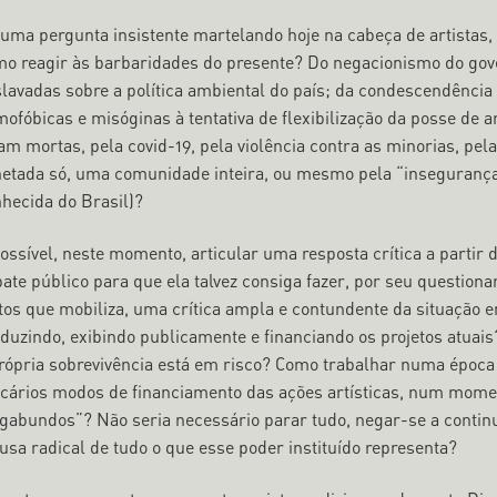
uma pergunta insistente martelando hoje na cabeça de artistas,
o reagir às barbaridades do presente? Do negacionismo do gov
lavadas sobre a política ambiental do país; da condescendência 
ofóbicas e misóginas à tentativa de flexibilização da posse de
am mortas, pela covid-19, pela violência contra as minorias, pe
etada só, uma comunidade inteira, ou mesmo pela “insegurança
hecida do Brasil)?
possível, neste momento, articular uma resposta crítica a partir 
ate público para que ela talvez consiga fazer, por seu question
tos que mobiliza, uma crítica ampla e contundente da situaçã
duzindo, exibindo publicamente e financiando os projetos atuai
rópria sobrevivência está em risco? Como trabalhar numa época
cários modos de financiamento das ações artísticas, num momen
gabundos”? Não seria necessário parar tudo, negar-se a continu
usa radical de tudo o que esse poder instituído representa?