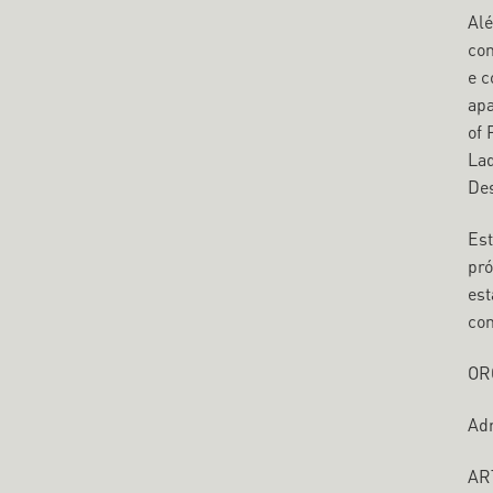
​Al
con
e c
apa
of 
Lad
Des
​Es
pró
est
con
OR
Adr
AR