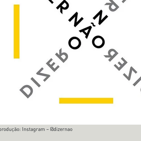
rodução: Instagram – @dizernao