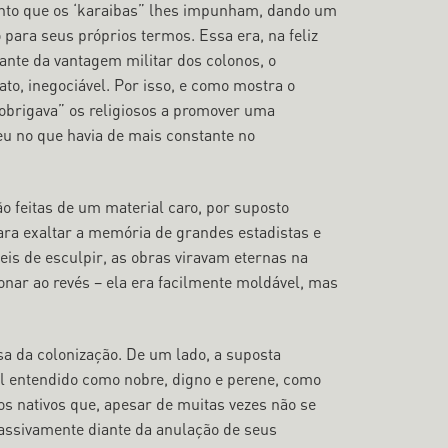
ento que os ‘karaibas” lhes impunham, dando um
o para seus próprios termos. Essa era, na feliz
ante da vantagem militar dos colonos, o
ato, inegociável. Por isso, e como mostra o
“obrigava” os religiosos a promover uma
eu no que havia de mais constante no
 feitas de um material caro, por suposto
para exaltar a memória de grandes estadistas e
is de esculpir, as obras viravam eternas na
nar ao revés – ela era facilmente moldável, mas
a da colonização. De um lado, a suposta
l entendido como nobre, digno e perene, como
vos nativos que, apesar de muitas vezes não se
ssivamente diante da anulação de seus