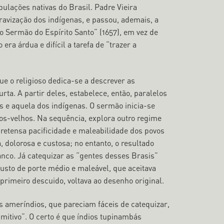
pulações nativas do Brasil. Padre Vieira
avização dos indígenas, e passou, ademais, a
o Sermão do Espírito Santo” (1657), em vez de
era árdua e difícil a tarefa de “trazer a
 o religioso dedica-se a descrever as
ta. A partir deles, estabelece, então, paralelos
os e aquela dos indígenas. O sermão inicia-se
ãos-velhos. Na sequência, explora outro regime
pretensa pacificidade e maleabilidade dos povos
, dolorosa e custosa; no entanto, o resultado
nco. Já catequizar as “gentes desses Brasis”
sto de porte médio e maleável, que aceitava
primeiro descuido, voltava ao desenho original.
s ameríndios, que pareciam fáceis de catequizar,
mitivo”. O certo é que índios tupinambás