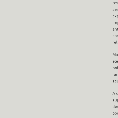
re
sen
ex
imp
an
co
re
Ma
et
no
fo
seu
A 
su
dev
op