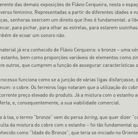
erente das demais exposições de Flávio Cerqueira, nesta o espaço
iverso feminino. Representadas a partir de diferentes idades e 
ças, senhoras exercem um direito que lhes é fundamental: a libe
incar, para pichar, para olhar as estrelas, para estarem sozinh
mbém de ecoar um sonoro não.
material já era conhecido de Flávio Cerqueira: o bronze – uma sé
o estanho, bem como proporções variáveis de elementos como zinc
tre outros, que cumprem a função de assegurar características s
processo funciona como se a junção de várias ligas disfarçasse,
um: o cobre. Os ferreiros logo notaram que a utilização do cobre
corrente preço elevado do produto. Já a mistura com o estanho 
ferta, e, consequentemente, a sua viabilidade comercial.
o à toa, o termo “bronze” vem do persa
biring
, que quer dizer “c
sulta da mistura do cobre com o estanho – foi tão fundamental q
nhecido como “Idade do Bronze”, que teria se iniciado no Oriente