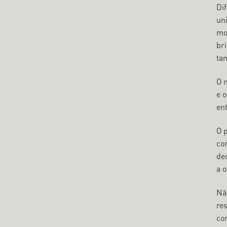
Dif
un
mo
br
ta
O 
e 
en
O 
com
de
a o
Nã
re
co