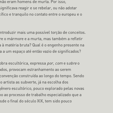
e não eram homens de murta. Por isso,
nificava reagir e se rebelar, ou não adotar
fico e tranquilo no contato entre o europeu e o
 introduzir mais uma possível torção de conceitos.
tre o mármore e a murta, mas também a refletir
ma à matéria bruta? Qual é o engenho presente na
a a um espaço até então vazio de significados?
obra escultórica, expressa
por
,
com
e s
obre
o
lizados, provocam estranhamento ao serem
convenção construída ao longo do tempo. Sendo
o artista as subverte, já na escolha dos
ênero escultórico, pouco explorado pelas novas
mo ao processo de trabalho especializado que a
de o final do século XIX, tem sido pouco