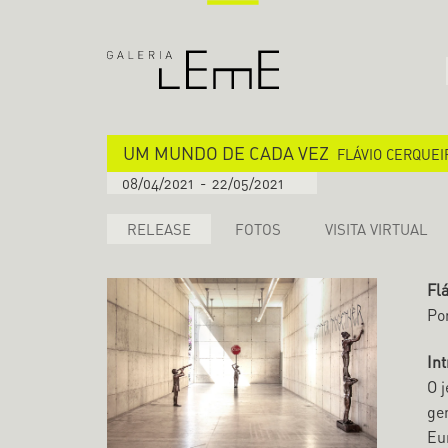
UM MUNDO DE CADA VEZ
FLÁVIO CERQUEI
08/04/2021
-
22/05/2021
RELEASE
FOTOS
VISITA VIRTUAL
Flá
Po
In
O j
ge
Eur