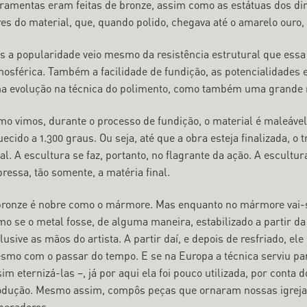
rramentas eram feitas de bronze, assim como as estátuas dos di
res do material, que, quando polido, chegava até o amarelo ouro,
s a popularidade veio mesmo da resistência estrutural que essa 
mosférica. Também a facilidade de fundição, as potencialidades
a evolução na técnica do polimento, como também uma grande r
mo vimos, durante o processo de fundição, o material é maleável
ecido a 1.300 graus. Ou seja, até que a obra esteja finalizada, o
al. A escultura se faz, portanto, no flagrante da ação. A escultu
ressa, tão somente, a matéria final.
bronze é nobre como o mármore. Mas enquanto no mármore vai-se
mo se o metal fosse, de alguma maneira, estabilizado a partir 
lusive as mãos do artista. A partir daí, e depois de resfriado, e
smo com o passar do tempo. E se na Europa a técnica serviu par
im eternizá-las –, já por aqui ela foi pouco utilizada, por conta 
odução. Mesmo assim, compôs peças que ornaram nossas igrejas