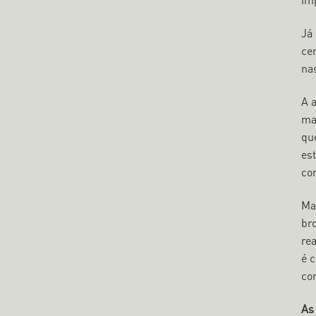
im
Já 
ce
na
A 
ma
qu
es
co
Ma
br
re
é 
co
As