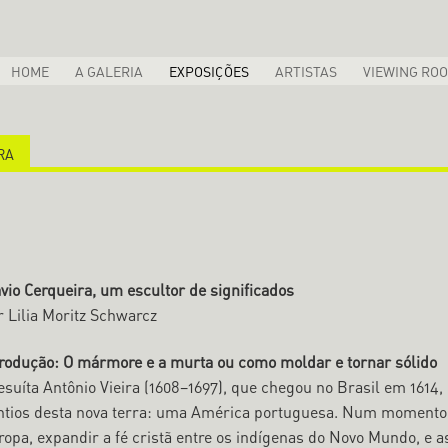
HOME
A GALERIA
EXPOSIÇÕES
ARTISTAS
VIEWING RO
RA
vio Cerqueira, um escultor de significados
r Lilia Moritz Schwarcz
trodução: O mármore e a murta ou como moldar e tornar sólido
esuíta Antônio Vieira (1608–1697), que chegou no Brasil em 1614, 
ntios desta nova terra: uma América portuguesa. Num momento e
opa, expandir a fé cristã entre os indígenas do Novo Mundo, e as