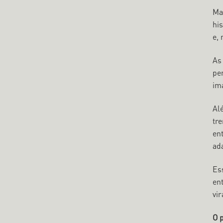
Mas
his
e,
As
pe
im
Al
tr
en
ad
Es
en
vir
O 