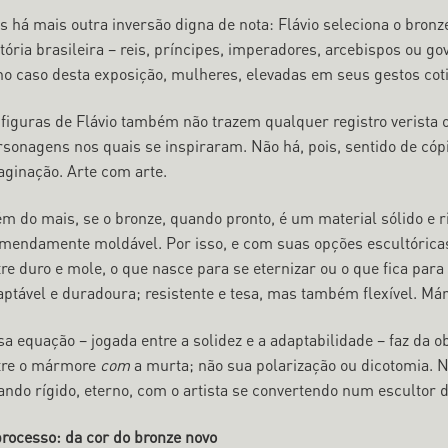
 há mais outra inversão digna de nota: Flávio seleciona o bronze
tória brasileira – reis, príncipes, imperadores, arcebispos ou go
 no caso desta exposição, mulheres, elevadas em seus gestos cot
 figuras de Flávio também não trazem qualquer registro verista
rsonagens nos quais se inspiraram. Não há, pois, sentido de cópi
aginação. Arte com arte.
ém do mais, se o bronze, quando pronto, é um material sólido e r
emendamente moldável. Por isso, e com suas opções escultóricas 
tre duro e mole, o que nasce para se eternizar ou o que fica par
aptável e duradoura; resistente e tesa, mas também flexível. Má
sa equação – jogada entre a solidez e a adaptabilidade – faz da 
tre o mármore
com
a murta; não sua polarização ou dicotomia. N
ando rígido, eterno, com o artista se convertendo num escultor d
processo: da cor do bronze novo