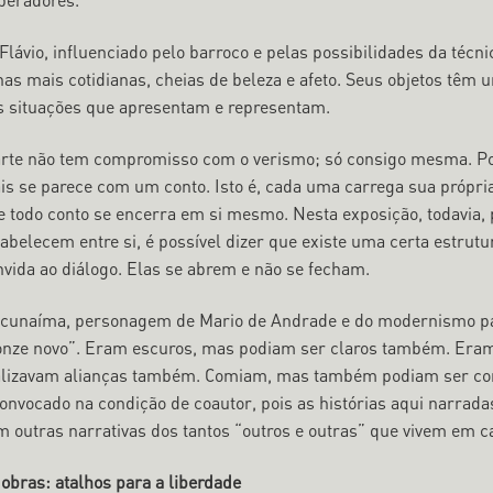
peradores.
Flávio, influenciado pelo barroco e pelas possibilidades da técnic
nas mais cotidianas, cheias de beleza e afeto. Seus objetos têm
s situações que apresentam e representam.
arte não tem compromisso com o verismo; só consigo mesma. Po
is se parece com um conto. Isto é, cada uma carrega sua própria
e todo conto se encerra em si mesmo. Nesta exposição, todavia, 
tabelecem entre si, é possível dizer que existe uma certa estrut
nvida ao diálogo. Elas se abrem e não se fecham.
cunaíma, personagem de Mario de Andrade e do modernismo pauli
onze novo”. Eram escuros, mas podiam ser claros também. Eram 
alizavam alianças também. Comiam, mas também podiam ser com
convocado na condição de coautor, pois as histórias aqui narra
m outras narrativas dos tantos “outros e outras” que vivem em 
 obras: atalhos para a liberdade