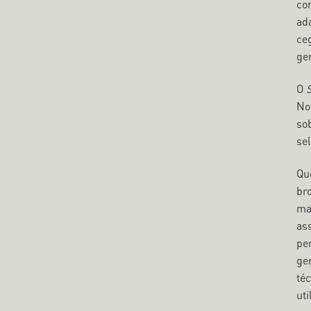
co
ad
ceg
ge
O
No
sob
se
Qu
br
ma
ass
pe
ge
té
uti