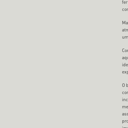
fe
co
Ma
at
um
Co
aqu
ide
exp
O 
co
inc
me
ass
pr