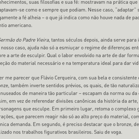
nhecimentos, suas filosofias e sua fé: mostravam na prática qu
aptavam-se como e sempre que podiam. Nesse caso, “adaptar” sig
amente a fé alheia – o que já indica como não houve nada de pací
ntio americano.
Sermão do Padre Vieira
, tantos séculos depois, ainda serve para
 nosso caso, ajuda não só a esmiuçar o regime de diferenças en
re a arte de esculpir. Qual o labor envolvido na arte de dar for
leção do material necessário e na temperatura ideal para dar vid
er me parecer que Flávio Cerqueira, com sua bela e consistente 
onze, também inverte sentidos prévios, os quais, de tão natura
nuseados de maneira tão particular – escapam da norma ou da 
im, em vez de referendar divisões canônicas da história da arte, 
rsonagens que esculpe. Em primeiro lugar, retoma o complexo g
rações, que parecem reagir não só ao alto preço do material, co
cnica demanda. Em segundo, é preciso destacar que o bronze, des
lizado nos trabalhos figurativos brasileiros. Saiu de voga.