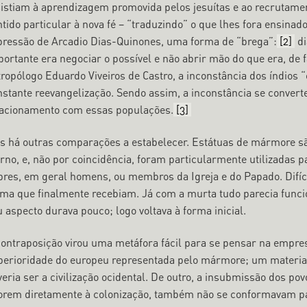
sistiam à aprendizagem promovida pelos jesuítas e ao recrutam
tido particular à nova fé – “traduzindo” o que lhes fora ensinad
pressão de Arcadio Dias-Quinones, uma forma de “brega”:
[2]
di
ortante era negociar o possível e não abrir mão do que era, de f
tropólogo Eduardo Viveiros de Castro, a inconstância dos índios 
nstante reevangelização. Sendo assim, a inconstância se convert
lacionamento com essas populações.
[3]
s há outras comparações a estabelecer. Estátuas de mármore são
erno, e, não por coincidência, foram particularmente utilizadas 
bres, em geral homens, ou membros da Igreja e do Papado. Difíce
rma que finalmente recebiam. Já com a murta tudo parecia funcio
 aspecto durava pouco; logo voltava à forma inicial.
contraposição virou uma metáfora fácil para se pensar na empres
perioridade do europeu representada pelo mármore; um materia
eria ser a civilização ocidental. De outro, a insubmissão dos po
orem diretamente à colonização, também não se conformavam pa