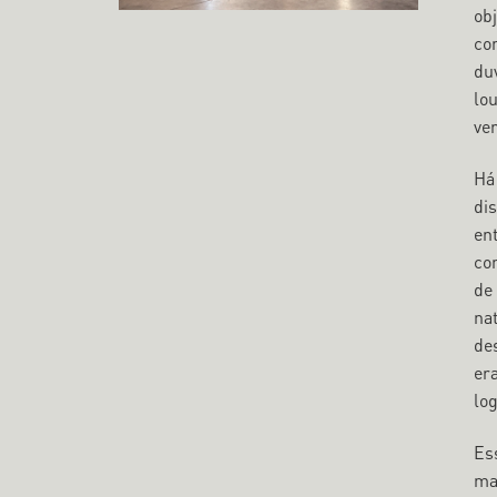
obj
co
du
lou
ve
Há
di
ent
co
de 
nat
de
er
lo
Es
ma