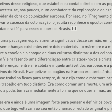
etivos desse religioso, que estabeleceu contato direto com as po
nverteu-se, aos poucos, num combatente da exploração e da escr
vidar da obra do colonizador europeu. Por isso, no “Fragmento d
var o sucesso da colonização, o jesuíta reconhece o oposto: como 
rdadeira fé” para esses dispersos Brasis.
[1]
 uma passagem especialmente significativa desse sermão, em que
ssemelhanças existentes entre dois materiais – o mármore e a mur
re o convívio e o choque de duas culturas distintas: a dos colon
m Vieira fazendo uma diferenciação entre cristãos-novos e crist
diferenças: entre a fé sólida e inquebrantável dos europeus e a 
ivos do Brasil. Evangelizar os pagãos na Europa era tarefa árdua
sse trabalho ficava para sempre, duro e rijo como o mármore bra
a trabalho em tudo distinto. Era como domar uma murta, um arbu
go a poda, tomava imediatamente a forma que se queria, mas, ao 
sa era e ainda é uma imagem forte para pensar e definir os povo
s que logo voltavam ao seu então chamado “estado original e pri