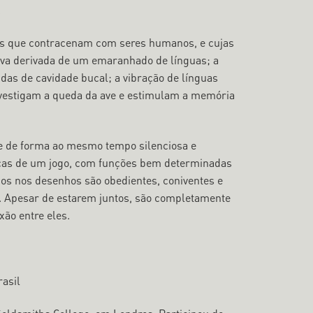
.
ais que contracenam com seres humanos, e cujas
liva derivada de um emaranhado de línguas; a
idas de cavidade bucal; a vibração de línguas
nvestigam a queda da ave e estimulam a memória
e de forma ao mesmo tempo silenciosa e
ças de um jogo, com funções bem determinadas
dos nos desenhos são obedientes, coniventes e
a. Apesar de estarem juntos, são completamente
ão entre eles.
rasil