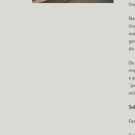
lín
Ne
lí
ov
ge
do 
Os
im
e 
“p
es
Sob
Fe