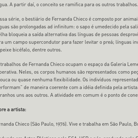
gua. A partir daí, o conceito se ramifica para os outros trabalhos
ssa série, o bestiário de Fernanda Chieco é composto por anim
nguas são prolongadas ad infinitum: o sapo é umedecido pela sa
elha bloqueia a saída alternativa das línguas de pessoas desprov
ra um campo supercondutor para fazer levitar o preá; línguas i
peixe bicéfalo, dentre outros.
 trabalhos de Fernanda Chieco ocupam o espaço da Galeria Lem
perativa. Neles, os corpos humanos são representados como pe
pouca ou quase nenhuma flexibilidade. Os indivíduos representa
erformam” de maneira coerente com a idéia definida pela artist
tranhos uns aos outros. A atividade em comum é o ponto de conex
re a artista:
rnanda Chieco (São Paulo, 1976). Vive e trabalha em São Paulo, B