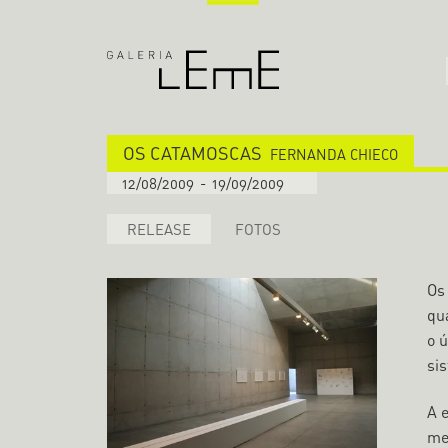
OS CATAMOSCAS
FERNANDA CHIECO
12/08/2009
-
19/09/2009
RELEASE
FOTOS
Os
qu
o 
sis
A 
me