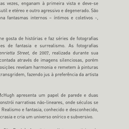
s vezes, enganam à primeira vista e deve-se
il e etéreo e outro agressivo e degenerado. São
na fantasmas internos – íntimos e coletivos -,
 gosta de histórias e faz séries de fotografias
s de fantasia e surrealismo. As fotografias
enrietta Street
, de 2007, realizada durante sua
 contada através de imagens silenciosas, porém
mposições revelam harmonia e remetem à pinturas
ransgridem, fazendo jus à preferência da artista
n McHugh apresenta um papel de parede e duas
onstrói narrativas não-lineares, onde séculos se
 Realismo e fantasia, conhecido e desconhecido,
asia e cria um universo onírico e subversivo.