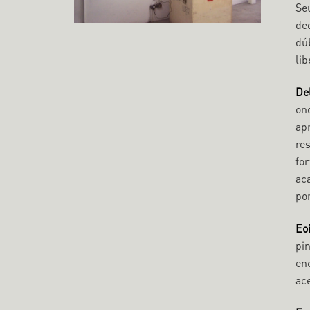
Se
de
dú
li
De
on
ap
re
fo
ac
po
Eo
pi
en
ac