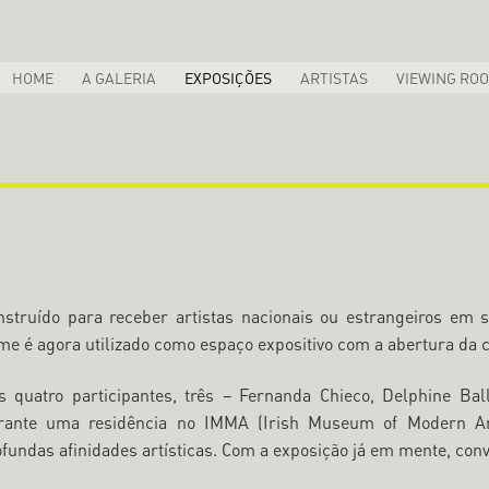
HOME
A GALERIA
EXPOSIÇÕES
ARTISTAS
VIEWING RO
nstruído para receber artistas nacionais ou estrangeiros em s
me é agora utilizado como espaço expositivo com a abertura da c
s quatro participantes, três – Fernanda Chieco, Delphine Ba
rante uma residência no IMMA (Irish Museum of Modern Ar
ofundas afinidades artísticas. Com a exposição já em mente, co