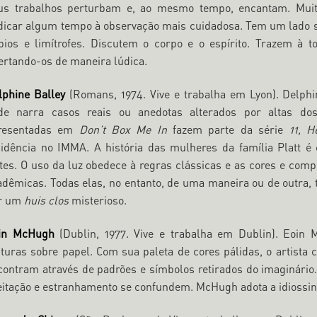
us trabalhos perturbam e, ao mesmo tempo, encantam. Muita
dicar algum tempo à observação mais cuidadosa. Tem um lado sut
bios e limítrofes. Discutem o corpo e o espírito. Trazem à to
bertando-os de maneira lúdica.
lphine Balley
(Romans, 1974. Vive e trabalha em Lyon). Delphine
de narra casos reais ou anedotas alterados por altas dose
resentadas em
Don’t Box Me In
fazem parte da série
11, H
sidência no IMMA. A história das mulheres da família Platt é
rtes. O uso da luz obedece à regras clássicas e as cores e co
adêmicas. Todas elas, no entanto, de uma maneira ou de outra, t
r um
huis clos
misterioso.
in McHugh
(Dublin, 1977. Vive e trabalha em Dublin). Eoi
nturas sobre papel. Com sua paleta de cores pálidas, o artista c
contram através de padrões e símbolos retirados do imaginário.
eitação e estranhamento se confundem. McHugh adota a idiossincr