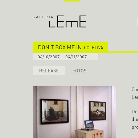
DON’T BOX ME IN
COLETIVA
04/10/2007
-
09/11/2007
RELEASE
FOTOS
Co
Le
Do
du
pr