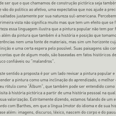
de ser que o que chamamos de construção pictórica seja tamb
 vão do politico ao afetivo, uma expectativa que nos ajude a prec
ssaltados justamente por sua natureza sul-americana. Percebe
primeira vista não significa muito mas que tem um efeito que se
rteza essa linguagem ilustra que a pintura popular não tem po
 além da pintura que também é a história e posição que tomamo
ferências nem uma fonte de materiais, mas sim um horizonte cuja
finição e uma certa espera pelo possível. Suas paisagens são con
 contas que de algum modo, são baseadas em fatos históricos de
uco confiáveis ou “malandros”.
ste sentido a proposta é por um lado revisar a pintura popular 
tender a pintura como uma inclinação do aprendizado, o melhor 
seu rótulo como “Álbum”, que também pode ser entendido como ál
isita à história pictórica a partir de uma história pessoal na qu
 sua valorização. Estritamente dizendo, estamos falando de um es
ordo com Barthes, em que a língua (motor do idioma e de sua hist
ase além: imagens, discurso, léxico, nascem do corpo e do pass