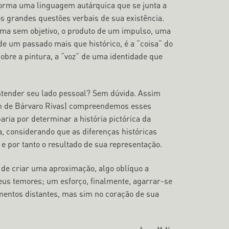
 forma uma linguagem autárquica que se junta a
os grandes questões verbais de sua existência.
orma sem objetivo, o produto de um impulso, uma
de um passado mais que histórico, é a “coisa” do
sobre a pintura, a “voz” de uma identidade que
 entender seu lado pessoal? Sem dúvida. Assim
ém de Bárvaro Rivas) compreendemos esses
ria por determinar a história pictórica da
a, considerando que as diferenças históricas
e por tanto o resultado de sua representação.
 de criar uma aproximação, algo oblíquo a
 seus temores; um esforço, finalmente, agarrar-se
mentos distantes, mas sim no coração de sua