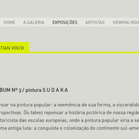
HOME
A GALERIA
EXPOSIÇÕES
ARTISTAS
VIEWING RO
STIAN VINCK
BUM Nº 3 / pintura S U D A K A
nsar na pintura popular: a veemência de sua forma, a visceralid
rspectivas. Ou talvez repensar a história pictórica de nossa re
toricista das escolas europeias, onde a pintura popular viria a 
uma antiga luta: a conquista e colonização do continente sul-ame