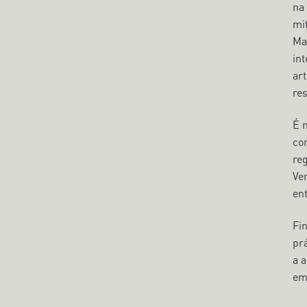
na
mit
Ma
in
ar
re
É 
co
re
Ve
en
Fi
prá
a 
em