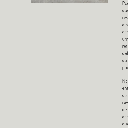
Po
que
re
a 
ce
um
re
de
de
po
Ne
en
o 
rev
de
ac
qu