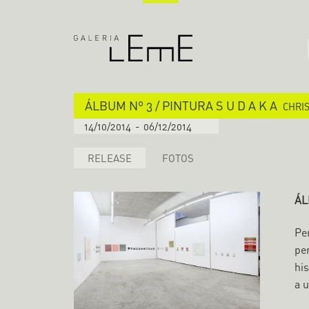
ÁLBUM Nº 3 / PINTURA S U D A K A
CHRI
14/10/2014
-
06/12/2014
RELEASE
FOTOS
ÁL
Pe
pe
his
a 