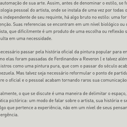
 automação de sua arte. Assim, antes de denominar o estilo, se
ologia pessoal do artista, onde se instala de uma vez por todas 
s independente de seu requinte, há algo bruto no estilo: uma f
tenção. Suas referencias se encontram em um nível biológico ou 
tista, que dificilmente é um produto de uma escolha ou reflexão 
sulta em uma necessidade.
necessário passar pela história oficial da pintura popular para
mo elas foram passadas de Ferdinandov a Reveron ( e talvez al
gistros como uma pintura pura, que com o passar do século acaba
nezuela. Mas talvez seja necessário reformular o ponto de partid
tre o oficial e o pessoal acabam tornando raros sua comunicação 
nalmente, o que se discute é uma maneira de delimitar o espaço,
tica pictórica: um modo de falar sobre o artista, sua história e
algo que pertence a experiência, não em um nível de seus pensa
ergência.