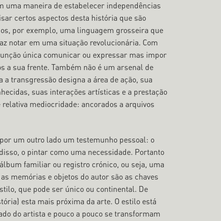
ém uma maneira de estabelecer independências
isar certos aspectos desta história que são
mos, por exemplo, uma linguagem grosseira que
 faz notar em uma situação revolucionária. Com
r função única comunicar ou expressar mas impor
s a sua frente. Também não é um arsenal de
 a transgressão designa a área de ação, sua
hecidas, suas interações artísticas e a prestação
 relativa mediocridade: ancorados a arquivos
e por um outro lado um testemunho pessoal: o
disso, o pintar como uma necessidade. Portanto
bum familiar ou registro crónico, ou seja, uma
al as memórias e objetos do autor são as chaves
tilo, que pode ser único ou continental. De
ória) esta mais próxima da arte. O estilo está
ado do artista e pouco a pouco se transformam