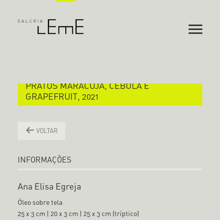
PRATOS MARACUJÁ, CEBOLA E
GRAPEFRUIT, 2021
VOLTAR
INFORMAÇÕES
Ana Elisa Egreja
Óleo sobre tela
25 x 3 cm | 20 x 3 cm | 25 x 3 cm (tríptico)