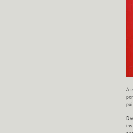
A 
por
pai
Des
ins