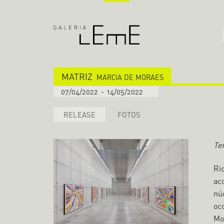
MATRIZ
MARCIA DE MORAES
07/04/2022
-
14/05/2022
RELEASE
FOTOS
Tex
Ri
ac
nú
oc
Mo