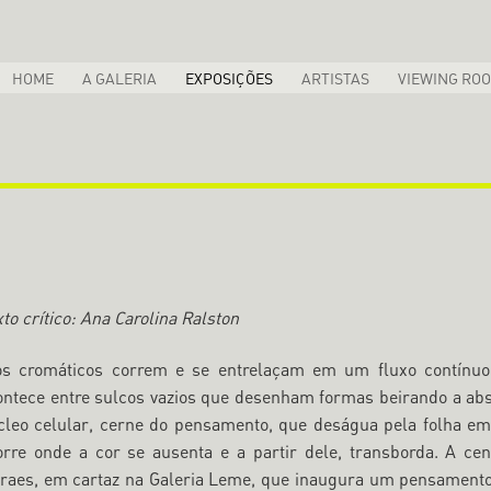
HOME
A GALERIA
EXPOSIÇÕES
ARTISTAS
VIEWING RO
to crítico: Ana Carolina Ralston
os cromáticos correm e se entrelaçam em um fluxo contínuo 
ontece entre sulcos vazios que desenham formas beirando a abs
cleo celular, cerne do pensamento, que deságua pela folha e
orre onde a cor se ausenta e a partir dele, transborda. A c
raes, em cartaz na Galeria Leme, que inaugura um pensamento 