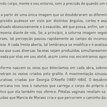
indo corpo, mente e seu entorno, sem a precisão de quando um se
i a partir de uma única imagem que se desdobraram as diferen
episódio pudesse ser visto por distintos ângulos, cortes e as
alisado obsessivamente e à exaustão, até que possa, enfim, ser
resenta diante de nós. Se, a princípio, a soturna imagem veget
raes, tal percepção passou rapidamente ao campo do inconsci
ista. A cada fresta aberta, tal lembrança se modifica e é analis
ixa que suas diversas facetas sejam produzidas simultaneament
deada por elas em seu ateliê, assim como nos encontramos agor
nforme nascem os veios que detectamos em cada obra, sobres
netram os vazios criados pelo grafite. A movimentação sinuosa
gurativas criadas por Georgia O’Keeffe (1887-1986). O desabr
ericana nos leva à natureza que carrega o corpo do próprio 
ótico que ela também nos oferece. Pétalas vaginais revelam-s
quidas que Marcia de Moraes cria e que percorrem o caminho da s