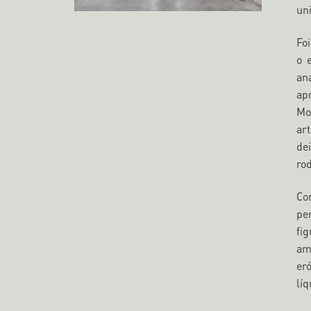
un
Fo
o 
an
ap
Mo
art
de
ro
Co
pe
fi
am
er
lí