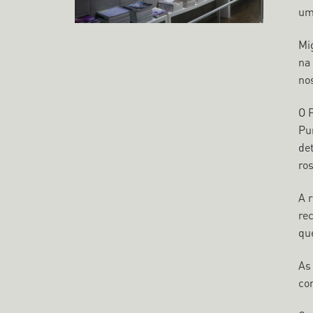
um
Mi
na
nos
O 
Pu
det
ro
A 
rec
qu
As
co