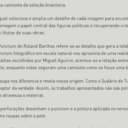
a camiseta da seleção brasileira.
guel seleciona e amplia um detalhe de cada imagem para encontrar
 imagem o papel central das figuras políticas e recuperando-o t
 títulos de suas obras.
Punctum de Roland Barthes refere-se ao detalhe que gera a tota
nctum fotográfico em escala natural nos aproxima de uma realid
alhes escolhidos por Miguel Aguirre, acentua-se a relação entre 
sto, enquanto mãos seguram uma camiseta como se fosse uma b
roupa nos diferencia e revela nossa origem. Como o Sudário de Tu
eptor da verdade. Assim, os trabalhos apresentados não são pinta
e atravessa o material.
 perfurações desenham o punctum e a pintura aplicada no verso d
mo roupas sobre a pele.