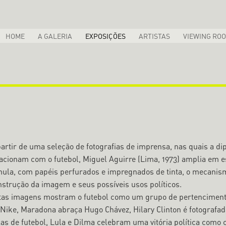
HOME
A GALERIA
EXPOSIÇÕES
ARTISTAS
VIEWING RO
artir de uma seleção de fotografias de imprensa, nas quais a dipl
lacionam com o futebol, Miguel Aguirre (Lima, 1973) amplia em
mula, com papéis perfurados e impregnados de tinta, o mecanism
nstrução da imagem e seus possíveis usos políticos.
tas imagens mostram o futebol como um grupo de pertencimento
 Nike, Maradona abraça Hugo Chávez, Hilary Clinton é fotografa
las de futebol, Lula e Dilma celebram uma vitória política com