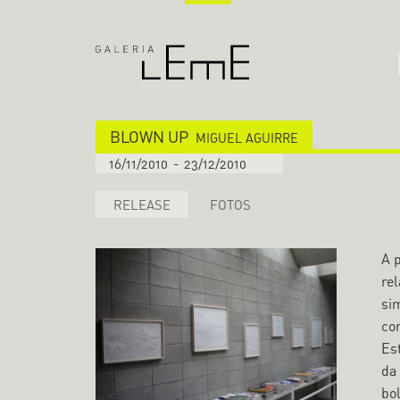
BLOWN UP
MIGUEL AGUIRRE
16/11/2010
-
23/12/2010
RELEASE
FOTOS
A p
re
si
co
Es
da
bo