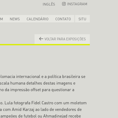
INSTAGRAM
INGLÊS
OM
NEWS
CALENDÁRIO
CONTATO
SITU
VOLTAR PARA EXPOSIÇÕES
omacia internacional e a política brasileira se
 escala humana detalhes destas imagens e
o da impressão offset para questionar a
. Lula fotografa Fidel Castro com um moletom
da com Amid Karzaj ao lado de vendedores de
o campeões de futebol ou Ahmadinejad recebe