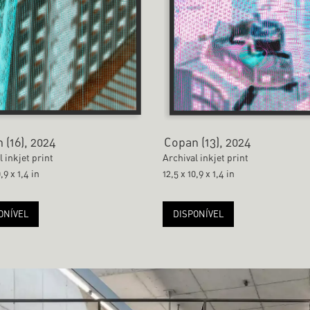
 (16), 2024
Copan (13), 2024
l inkjet print
Archival inkjet print
,9 x 1,4 in
12,5 x 10,9 x 1,4 in
ONÍVEL
DISPONÍVEL