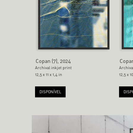
Copan (7), 2024
Copan
Archival inkjet print
Archiva
12,5 x 11 x 1,4 in
12,5 x 10
DISPONÍVEL
DISP